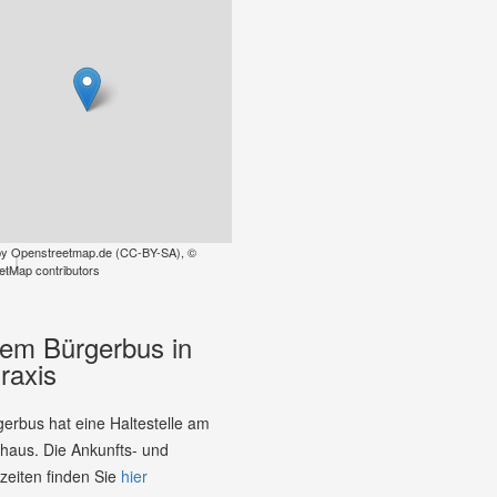
by
Openstreetmap.de
(
CC-BY-SA
),
©
tMap contributors
dem Bürgerbus in
raxis
erbus hat eine Haltestelle am
haus. Die Ankunfts- und
zeiten finden Sie
hier