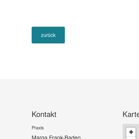
zurück
Kontakt
Kart
Praxis
+
Marga Frank-Baden