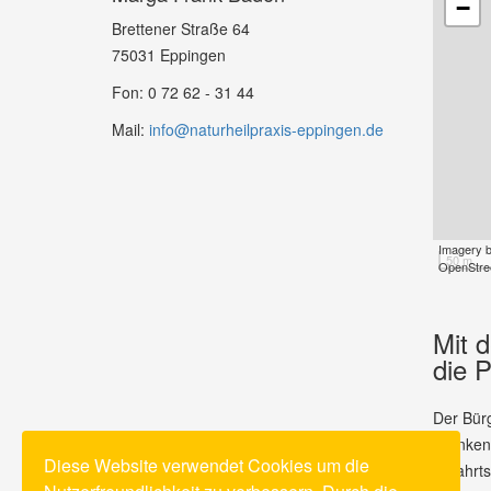
−
Brettener Straße 64
75031 Eppingen
Fon: 0 72 62 - 31 44
Mail:
info@naturheilpraxis-eppingen.de
Imagery 
50 m
OpenStree
Mit 
die P
Der Bürg
Kranken
Diese Website verwendet Cookies um die
Abfahrts