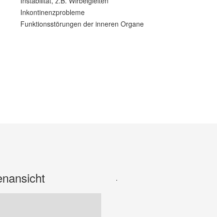
Instabilität, z.B. Wirbelgleiten
Inkontinenzprobleme
Funktionsstörungen der inneren Organe
enansicht
.