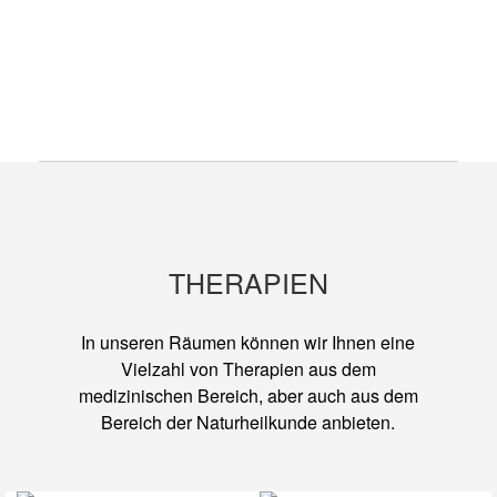
ANWENDUNGSGEBIETE
Der Großteil der Patienten, die ich behandle,
haben Probleme mit der Wirbelsäule und dem
Bewegungsapparat. Säuglinge und Kleinkinder
gehören auch mit dazu.
THERAPIEN
In unseren Räumen können wir Ihnen eine
Vielzahl von Therapien aus dem
medizinischen Bereich, aber auch aus dem
Bereich der Naturheilkunde anbieten.