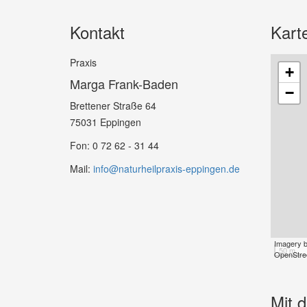
Kontakt
Kart
Praxis
+
Marga Frank-Baden
−
Brettener Straße 64
75031 Eppingen
Fon: 0 72 62 - 31 44
Mail:
info@naturheilpraxis-eppingen.de
Imagery 
50 m
OpenStree
Mit 