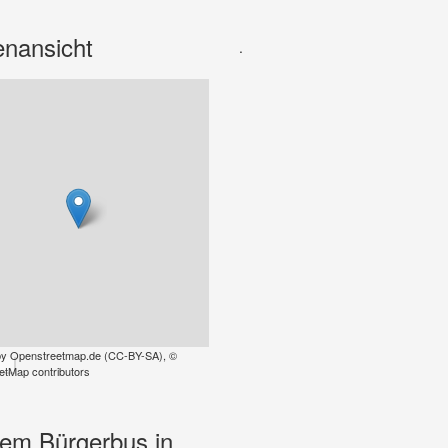
enansicht
.
by
Openstreetmap.de
(
CC-BY-SA
),
©
tMap contributors
dem Bürgerbus in